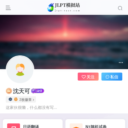
关注
私信
沈天可
2枚徽章
这家伙很懒，什么都没有写...
日语翻译
N1随机试卷