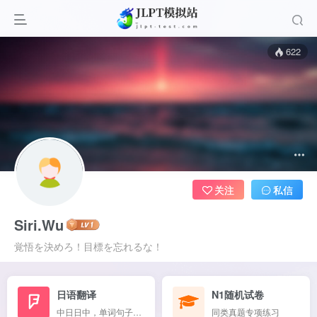
622
关注
私信
Siri.Wu
覚悟を決めろ！目標を忘れるな！
日语翻译
N1随机试卷
中日日中，单词句子混翻
同类真题专项练习