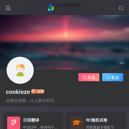
关注
私信
cookieze
这家伙很懒，什么都没有写...
日语翻译
N1随机试卷
中日日中，单词句子混翻
同类真题专项练习