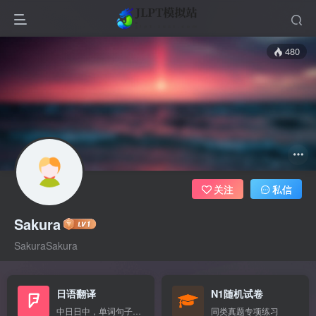
480
关注
私信
Sakura
SakuraSakura
日语翻译
N1随机试卷
中日日中，单词句子混翻
同类真题专项练习