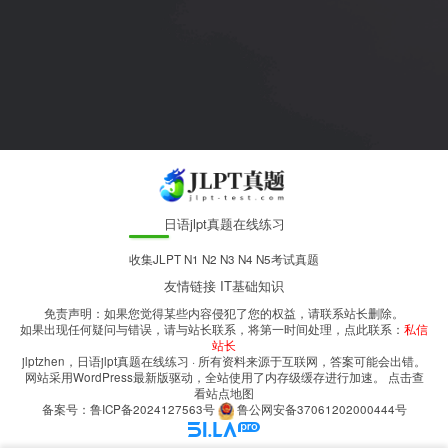
日语jlpt真题在线练习
收集JLPT N1 N2 N3 N4 N5考试真题
友情链接
IT基础知识
免责声明：如果您觉得某些内容侵犯了您的权益，请联系站长删除。
如果出现任何疑问与错误，请与站长联系，将第一时间处理，点此联系：
私信
站长
jlptzhen，日语jlpt真题在线练习
· 所有资料来源于互联网，答案可能会出错。
网站采用WordPress最新版驱动，全站使用了内存级缓存进行加速。
点击查
看站点地图
备案号：
鲁ICP备2024127563号
鲁公网安备37061202000444号