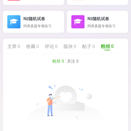
N2随机试卷
N3随机试卷
同类真题专项练习
同类真题专项练习
文章
0
收藏
0
评论
0
版块
0
帖子
0
粉丝
0
粉丝 0
关注 0