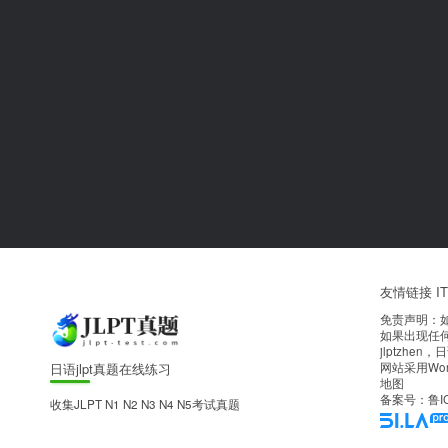
友情链接
I
免责声明：
如果出现任
jlptzhen
日语jlpt真题在线练习
网站采用Wo
地图
备案号：
鲁I
收集JLPT N1 N2 N3 N4 N5考试真题