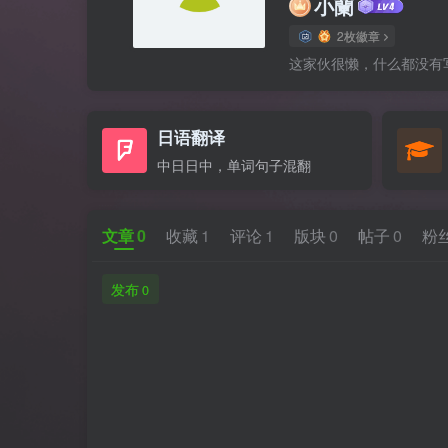
小蘭
2枚徽章
这家伙很懒，什么都没有写.
日语翻译
中日日中，单词句子混翻
文章
0
收藏
1
评论
1
版块
0
帖子
0
粉
发布
0