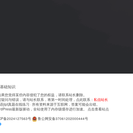
T基础知识
如果您觉得某些内容侵犯了您的权益，请联系站长删除。
何疑问与错误，请与站长联系，将第一时间处理，点此联系：
私信站长
，日语jlpt真题在线练习
· 所有资料来源于互联网，答案可能会出错。
rdPress最新版驱动，全站使用了内存级缓存进行加速。
点击查看站点
CP备2024127563号
鲁公网安备37061202000444号