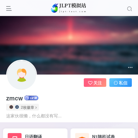
关注
私信
zmcw
2枚徽章
这家伙很懒，什么都没有写...
日语翻译
N1随机试卷