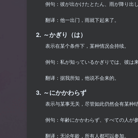
例句：彼が出かけたとたん、雨が降り出
翻译：他一出门，雨就下起来了。
2. ～かぎり（は）
表示在某个条件下，某种情况会持续。
例句：私が知っているかぎりでは、彼は
翻译：据我所知，他说不会来的。
3. ～にかかわらず
表示与某事无关，尽管如此仍然会有某种
例句：年齢にかかわらず、すべての人が
翻译：无论年龄，所有人都可以参加。