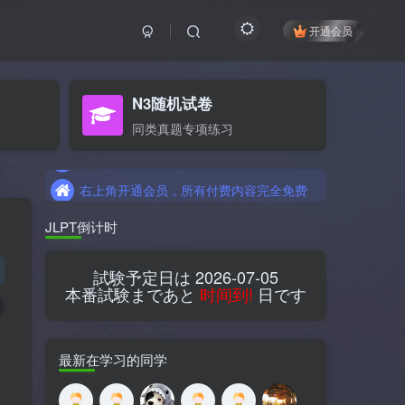
开通会员
N3随机试卷
右上角开通会员，所有付费内容完全免费
同类真题专项练习
右上角开通会员，所有付费内容完全免费
右上角开通会员，所有付费内容完全免费
JLPT倒计时
試験予定日は 2026-07-05
本番試験まであと
时间到!
日です
最新在学习的同学