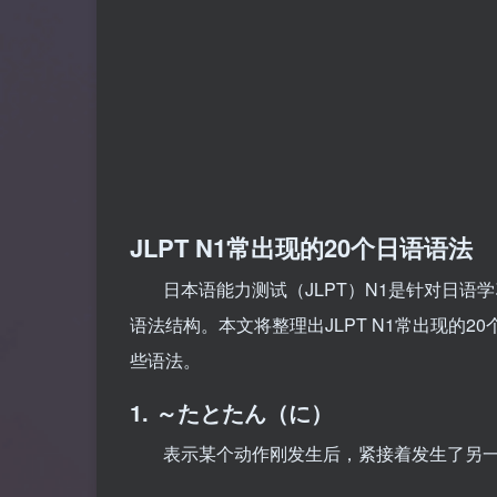
JLPT N1常出现的20个日语语法
日本语能力测试（JLPT）N1是针对日
语法结构。本文将整理出JLPT N1常出现的
些语法。
1. ～たとたん（に）
表示某个动作刚发生后，紧接着发生了另